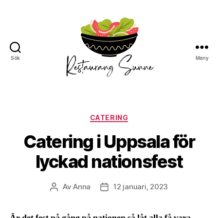
Sök
Meny
Restaurang
Sunne
Kategorier
CATERING
Catering i Uppsala för
lyckad nationsfest
Av
Anna
12 januari, 2023
Inläggsförfattare
Inläggsdatum
Är det fest på gång på nationen så låt alla få vara