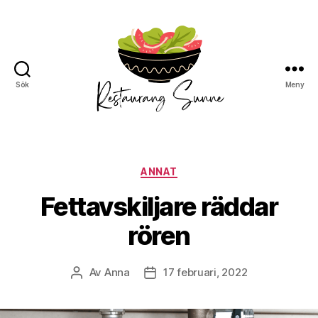
Sök
Meny
Restaurang
Sunne
Kategorier
ANNAT
Fettavskiljare räddar
rören
Av
Anna
17 februari, 2022
Inläggsförfattare
Inläggsdatum